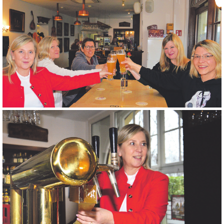
Na dann sich das Pros Wit t: (v.l.n.r) Bürgermeisterin Susanne Stupp Vera
Borchar .ch gemeinsam mit Wirtschaftsförderin lungsbeauf d, Bier-
Expertin Julia Trunz, der GleichstelBürgermeis tragten Nina Hermann und
der Leiterin des terbüros, Mareike Mischke an.
Das erste „Wit.ch“ vom Fass: Zum Weltfrauentag zapfte Susanne Stupp,
Bürgermeisterin der Stadt Frechen, das erste Glas der neuen
Bierkreation.