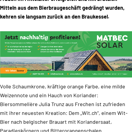
Motor
Mitteln aus dem Bierbraugeschäft gedrängt wurden,
Recht
kehren sie langsam zurück an den Braukessel.
Reise
Verbraucher
Volle Schaumkrone, kräftige orange Farbe, eine milde
Weizennote und ein Hauch von Koriander:
Biersommelière Julia Trunz aus Frechen ist zufrieden
mit ihrer neuesten Kreation: Dem „Wit.ch“, einem Wit-
Bier nach belgischer Brauart mit Koriandersaat,
Paradieskörnern und Bitterorangenschalen.