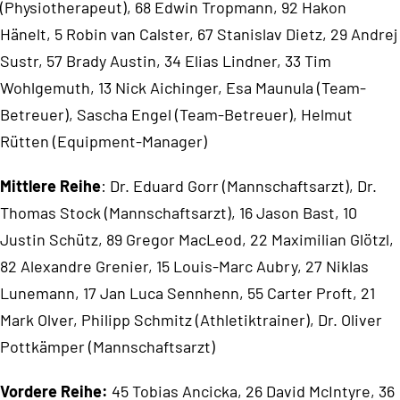
Motor
(Physiotherapeut), 68 Edwin Tropmann, 92 Hakon
Hänelt, 5 Robin van Calster, 67 Stanislav Dietz, 29 Andrej
Recht
Sustr, 57 Brady Austin, 34 Elias Lindner, 33 Tim
Wohlgemuth, 13 Nick Aichinger, Esa Maunula (Team-
Reise
Betreuer), Sascha Engel (Team-Betreuer), Helmut
Verbraucher
Rütten (Equipment-Manager)
Mittlere Reihe
: Dr. Eduard Gorr (Mannschaftsarzt), Dr.
Thomas Stock (Mannschaftsarzt), 16 Jason Bast, 10
Justin Schütz, 89 Gregor MacLeod, 22 Maximilian Glötzl,
82 Alexandre Grenier, 15 Louis-Marc Aubry, 27 Niklas
Lunemann, 17 Jan Luca Sennhenn, 55 Carter Proft, 21
Mark Olver, Philipp Schmitz (Athletiktrainer), Dr. Oliver
Pottkämper (Mannschaftsarzt)
Vordere Reihe:
45 Tobias Ancicka, 26 David McIntyre, 36